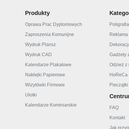
Produkty
Katego
Oprawa Prac Dyplomowych
Poligrafia
Zaproszenia Komunijne
Reklama
Wydruk Plansz
Dekoracj
Wydruk CAD
Gadżety 
Kalendarze Plakatowe
Odzież z
Naklejki Papierowe
HoReCa -
Wizytówki Firmowe
Pieczątki 
Ulotki
Centr
Kalendarze Kominiarskie
FAQ
Kontakt
Jak przyg