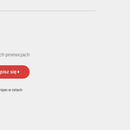
ych promocjach
pisz się
ojan w celach