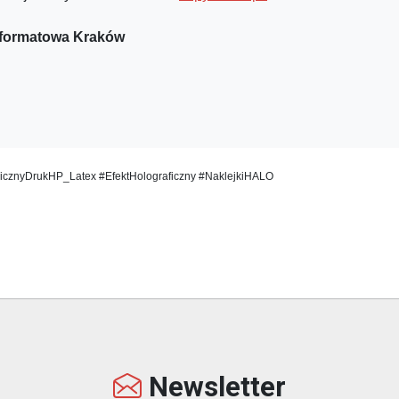
oformatowa Kraków
cznyDrukHP_Latex #EfektHolograficzny #NaklejkiHALO
Newsletter