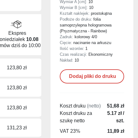
Wymiar A [cm]:
10
Wymiar B [cm]:
10
Kształt naklejek:
prostokątna
Podłoże do druku:
folia
samoprzylepna hologramowa
(Pryzmatyczna - Rainbow)
Ekspres
Zadruk:
kolorowy 4/0
oniedziałek
10.08
Cięcie:
nacinanie na arkuszu
mów dziś do
10:00
Ilość wzorów:
1
Czas realizacji:
Ekonomiczny
Nakład:
10
123,80 zł
Dodaj pliki do druku
123,80 zł
Koszt druku
(netto)
51,68 zł
123,80 zł
Koszt druku za
5.17 zł /
szukę netto
szt.
131,23 zł
VAT 23%
11,89 zł