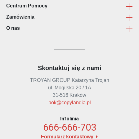
Centrum Pomocy
Wydruk Plansz
Reklama
Regulamin sklepu internetowego
Zamówienia
Wydruk CAD
Dekoracja wnętrz
Regulamin płatności ON-LINE
FAQ
O nas
Kalendarze Plakatowe
Gadżety z nadrukiem
Polityka Prywatności - RODO
Kontakt
Terminy realizacji
Naklejki Papierowe
Odzież z nadrukiem
Jak przygotować materialy do druku?
Formy płatności
Firma
Wizytówki Firmowe
HoReCa - Hotele i Restauracje
Rodzaje dostaw
Jak dojechać
Ulotki
Pieczątki i tusze
Reklamacje
Skontaktuj się z nami
Kalendarze Kominiarskie
Jak przygotować projekt?
TROYAN GROUP Katarzyna Trojan
ul. Mogilska 20 / 1A
31-516 Kraków
bok@copylandia.pl
Infolinia
666-666-703
Formularz kontaktowy