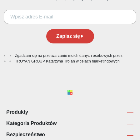
Zapisz się
Zgadzam się na przetwarzanie moich danych osobowych przez
TROYAN GROUP Katarzyna Trojan w celach marketingowych
Produkty
Kategoria Produktów
Oprawa Prac Dyplomowych
Bezpieczeństwo
Zaproszenia Komunijne
Poligrafia