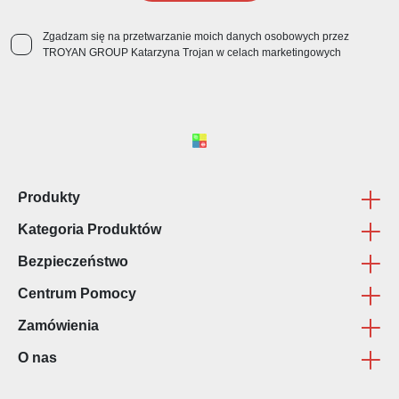
Zgadzam się na przetwarzanie moich danych osobowych przez
TROYAN GROUP Katarzyna Trojan w celach marketingowych
Produkty
Kategoria Produktów
Oprawa Prac Dyplomowych
Bezpieczeństwo
Zaproszenia Komunijne
Poligrafia
Centrum Pomocy
Wydruk Plansz
Reklama
Regulamin sklepu internetowego
Zamówienia
Wydruk CAD
Dekoracja wnętrz
Regulamin płatności ON-LINE
FAQ
O nas
Kalendarze Plakatowe
Gadżety z nadrukiem
Polityka Prywatności - RODO
Kontakt
Terminy realizacji
Naklejki Papierowe
Odzież z nadrukiem
Jak przygotować materialy do druku?
Formy płatności
Firma