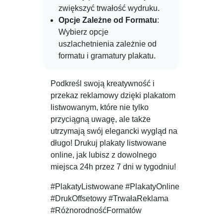
zwiększyć trwałość wydruku.
Opcje Zależne od Formatu
:
Wybierz opcje
uszlachetnienia zależnie od
formatu i gramatury plakatu.
Podkreśl swoją kreatywność i
przekaz reklamowy dzięki plakatom
listwowanym, które nie tylko
przyciągną uwagę, ale także
utrzymają swój elegancki wygląd na
długo! Drukuj plakaty listwowane
online, jak lubisz z dowolnego
miejsca 24h przez 7 dni w tygodniu!
#PlakatyListwowane #PlakatyOnline
#DrukOffsetowy #TrwałaReklama
#RóżnorodnośćFormatów