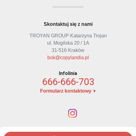
Wizytówki Firmowe
HoReCa - Hotele i Restauracje
Rodzaje dostaw
Jak dojechać
Ulotki
Pieczątki i tusze
Reklamacje
Skontaktuj się z nami
Kalendarze Kominiarskie
Jak przygotować projekt?
TROYAN GROUP Katarzyna Trojan
ul. Mogilska 20 / 1A
31-516 Kraków
bok@copylandia.pl
Infolinia
666-666-703
Formularz kontaktowy